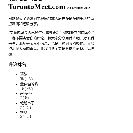
TorontoMeet.com
© Copyright 2012
网站记录了语嫣同学移民加拿大后在多伦多的生活的点
点滴滴和经验分享。
“文章内容是否已经过时需要更新？你有补充的内容么？
一定不要吝啬你的评论，和大家分享点什么吧。对于后
来者，那都是宝贵的信息，也是一种对我的鼓励。我希
望听见大家的声音，让我们共同来培育这片树林。”--语
嫣
评论排名
语嫣
38
(
+8
)
量体温的猫
10
(
+3
)
juliajulia
7
(
0
)
轻轻木子
7
(
+1
)
yuga
5
(
+1
)