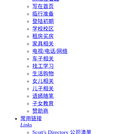
写在首页
临行准备
登陆初期
学校校区
租房买房
家具相关
电视/电话/网络
车子相关
找工学习
生活购物
女儿相关
儿子相关
语嫣随笔
子女教育
赞助商
常用链接
Links
Scott's Directory 公司清单