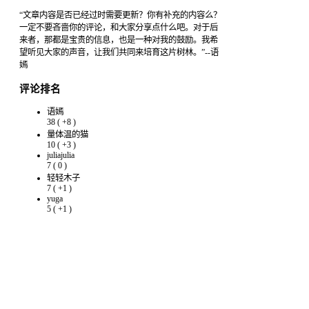
“文章内容是否已经过时需要更新？你有补充的内容么？
一定不要吝啬你的评论，和大家分享点什么吧。对于后
来者，那都是宝贵的信息，也是一种对我的鼓励。我希
望听见大家的声音，让我们共同来培育这片树林。”--语
嫣
评论排名
语嫣
38
(
+8
)
量体温的猫
10
(
+3
)
juliajulia
7
(
0
)
轻轻木子
7
(
+1
)
yuga
5
(
+1
)