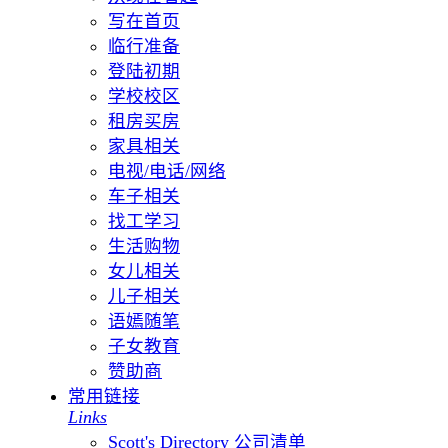
写在首页
临行准备
登陆初期
学校校区
租房买房
家具相关
电视/电话/网络
车子相关
找工学习
生活购物
女儿相关
儿子相关
语嫣随笔
子女教育
赞助商
常用链接
Links
Scott's Directory 公司清单