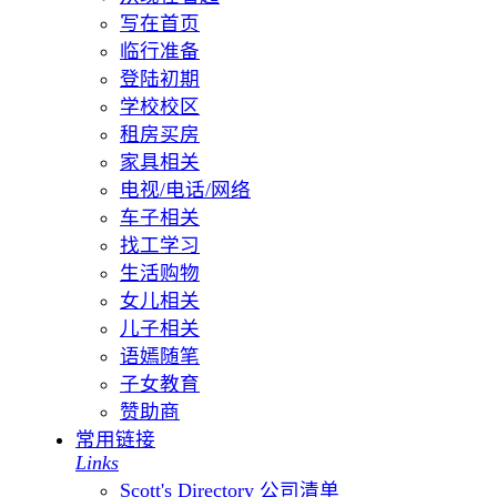
写在首页
临行准备
登陆初期
学校校区
租房买房
家具相关
电视/电话/网络
车子相关
找工学习
生活购物
女儿相关
儿子相关
语嫣随笔
子女教育
赞助商
常用链接
Links
Scott's Directory 公司清单