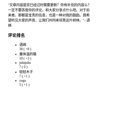
“文章内容是否已经过时需要更新？你有补充的内容么？
一定不要吝啬你的评论，和大家分享点什么吧。对于后
来者，那都是宝贵的信息，也是一种对我的鼓励。我希
望听见大家的声音，让我们共同来培育这片树林。”--语
嫣
评论排名
语嫣
38
(
+8
)
量体温的猫
10
(
+3
)
juliajulia
7
(
0
)
轻轻木子
7
(
+1
)
yuga
5
(
+1
)