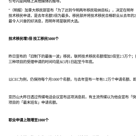
引号内是网络上其他媒体的报导。
“（明报）加拿大移民部宣布「为了达到今明两年移民吸纳目标」，决定在明年「快速移民
技术移民申请，是去年名额5倍为最多。移民部并将技术移民合格职业从去年的2
最令人兴奋的好消息，而明年将是联邦大选。
技术移民增5倍 技工移民5000个
昨日宣布的「旧制下的最後一波」移民，联邦技术移民名额增加5倍至2.5万个；技
三种项目的受理申请的时间均是从5月1日起至今年底。
以CEC为例，仍保持每个月1000个名额，与去年宣布一年有1.2万个申请名额、
亚历山大昨日透过传媒电话会议宣布这项消息前，有主流传媒以为他会宣布「快
项目的「最末班车」申请名额。
职业申请上限增至1000个