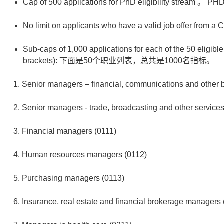
Cap of 500 applications for PhD eligibility stream 
No limit on applicants who have a valid job of
Sub-caps of 1,000 applications for each of the 50 eligib
brackets): 下面是50个职业列表，总共是1000名指标。
Senior managers – financial, communications and other 
Senior managers - trade, broadcasting and other services,
Financial managers (0111)
Human resources managers (0112)
Purchasing managers (0113)
Insurance, real estate and financial brokerage managers