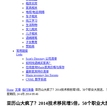
租房买房
家具相关
电视/电话/网络
车子相关
找工学习
生活购物
女儿相关
儿子相关
语嫣随笔
子女教育
赞助商
常用链接
Links
Scott's Directory 公司清单
如何找语嫣买家具？
在线查询Mazin家具价格与库存
最新家具特价清单
Mazin inventory list-Toronto
CNML 数学系统
Home
文章
临行准备
亚历山大疯了？2014技术移民增5倍，50个职业大放送， 
星期四, 24 4月 2014 09:46
亚历山大疯了？2014技术移民增5倍，50个职业大