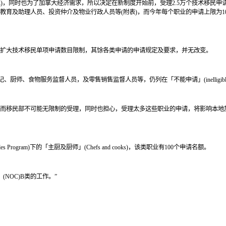
万人)，同时也为了加拿大经济需求，所以决定在新制度开始前，受理2.5万个技术移民申
教育及助理人员、投资仲介及物业行政人员等(附表)，而今年每个职业的申请上限为10
扩大技术移民单项申请数目限制，其馀各类申请的申请规定及要求，并无改变。
厨师、食物服务监督人员，及零售销售监督人员等，仍列在「不能申请」(inelligibl
而移民部不可能无限制的受理，同时也担心，受理太多这些职业的申请，将影响本地
rogram)下的「主厨及厨师」(Chefs and cooks)，该类职业有100个申请名额。
NOC)B类的工作。”