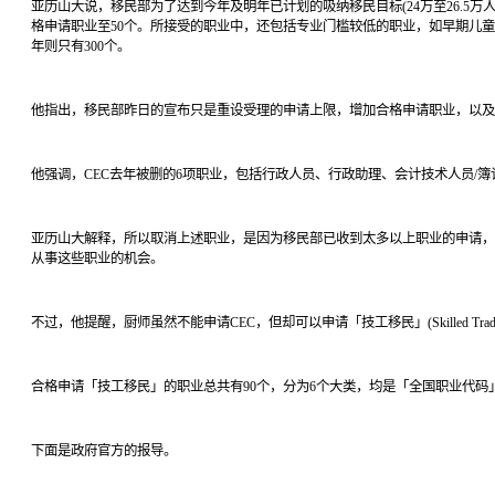
亚历山大说，移民部为了达到今年及明年已计划的吸纳移民目标(24万至26.5
格申请职业至50个。所接受的职业中，还包括专业门槛较低的职业，如早期儿童
年则只有300个。
他指出，移民部昨日的宣布只是重设受理的申请上限，增加合格申请职业，以及
他强调，CEC去年被删的6项职业，包括行政人员、行政助理、会计技术人员/簿记、
亚历山大解释，所以取消上述职业，是因为移民部已收到太多以上职业的申请，
从事这些职业的机会。
不过，他提醒，厨师虽然不能申请CEC，但却可以申请「技工移民」(Skilled Trades P
合格申请「技工移民」的职业总共有90个，分为6个大类，均是「全国职业代码」(
下面是政府官方的报导。