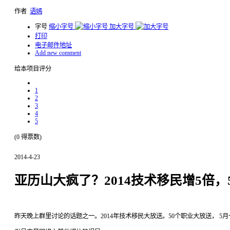
作者
语嫣
字号
缩小字号
加大字号
打印
电子邮件地址
Add new comment
给本项目评分
1
2
3
4
5
(0 得票数)
2014-4-23
亚历山大疯了？2014技术移民增5倍，
昨天晚上群里讨论的话题之一。2014年技术移民大放送。50个职业大放送， 5月