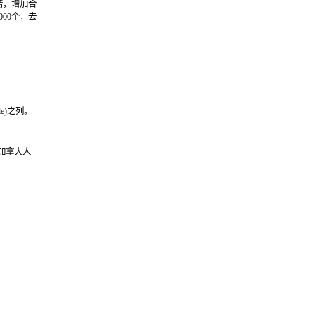
请，增加合
00个，去
e)之列。
加拿大人