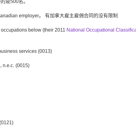
。 PHD的是500名。
fer from a Canadian employer。 有加拿大雇主雇佣合同的没有限制
le occupations below (their 2011
National Occupational Classific
business services (0013)
 n.e.c. (0015)
 (0121)