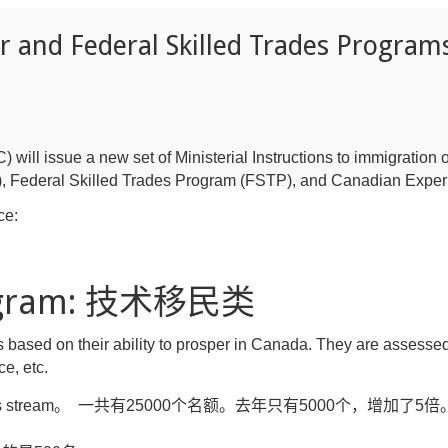
er and Federal Skilled Trades Program
will issue a new set of Ministerial Instructions to immigration o
), Federal Skilled Trades Program (FSTP), and Canadian Expe
ce:
Program: 技术移民类
based on their ability to prosper in Canada. They are assessed
ce, etc.
le occupations stream。 一共有25000个名额。去年只有5000个，增加了5倍