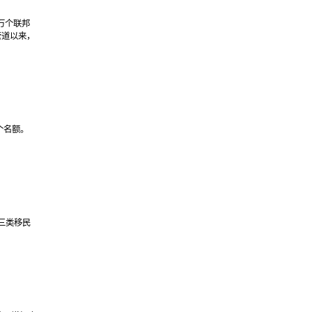
5万个联邦
管道以来，
个名额。
三类移民