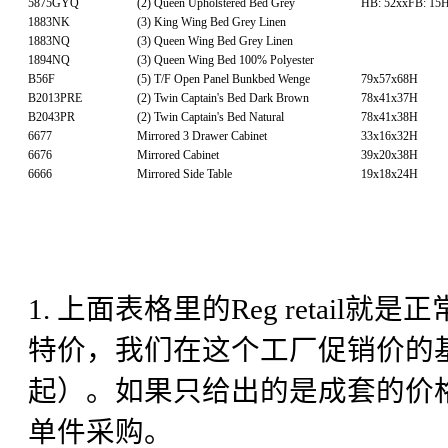
5875GYQ
(2) Queen Upholstered Bed Grey
HB: 52xxFB: 15
1883NK
(3) King Wing Bed Grey Linen
1883NQ
(3) Queen Wing Bed Grey Linen
1894NQ
(3) Queen Wing Bed 100% Polyester
B56F
(5) T/F Open Panel Bunkbed Wenge
79x57x68H
B2013PRE
(2) Twin Captain's Bed Dark Brown
78x41x37H
B2043PR
(2) Twin Captain's Bed Natural
78x41x38H
6677
Mirrored 3 Drawer Cabinet
33x16x32H
6676
Mirrored Cabinet
39x20x38H
6666
Mirrored Side Table
19x18x24H
1. 上面表格里的Reg retail就是
特价，我们在这个工厂促销价的基
起）。如果只给出的是成套的价
单件采购。