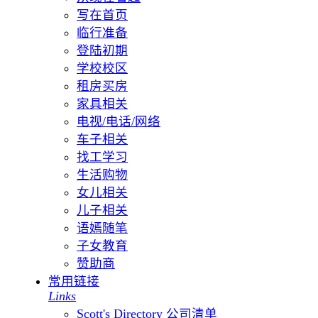
写在首页
临行准备
登陆初期
学校校区
租房买房
家具相关
电视/电话/网络
车子相关
找工学习
生活购物
女儿相关
儿子相关
语嫣随笔
子女教育
赞助商
常用链接
Links
Scott's Directory 公司清单