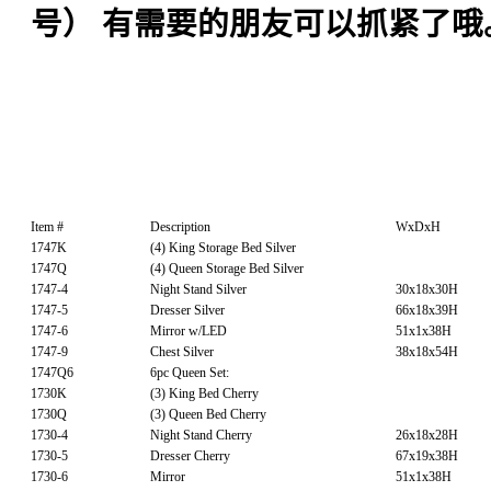
号）
有需要的朋友可以抓紧了哦
Item #
Description
WxDxH
1747K
(4) King Storage Bed Silver
1747Q
(4) Queen Storage Bed Silver
1747-4
Night Stand Silver
30x18x30H
1747-5
Dresser Silver
66x18x39H
1747-6
Mirror w/LED
51x1x38H
1747-9
Chest Silver
38x18x54H
1747Q6
6pc Queen Set:
1730K
(3) King Bed Cherry
1730Q
(3) Queen Bed Cherry
1730-4
Night Stand Cherry
26x18x28H
1730-5
Dresser Cherry
67x19x38H
1730-6
Mirror
51x1x38H