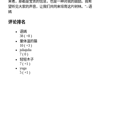
来者，那都是宝贵的信息，也是一种对我的鼓励。我希
望听见大家的声音，让我们共同来培育这片树林。”--语
嫣
评论排名
语嫣
38
(
+8
)
量体温的猫
10
(
+3
)
juliajulia
7
(
0
)
轻轻木子
7
(
+1
)
yuga
5
(
+1
)