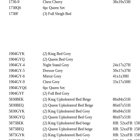
1730-9
Chest Cherry
38x19x53H
1730Q6
6pc Queen Set:
1730F
(3) Full Sleigh Bed
1904GYK
(2) King Bed Grey
1904GYQ
(2) Queen Bed Grey
1904GY-4
Night Stand Grey
24x17x27H
1904GY-5
Dresser Grey
59x17x37H
1904GY-6
Mirror Grey
41x1x39H
1904GY-9
Chest Grey
33x17x50H
1904GYQ6
6pc Queen Set:
1904GYF
(2) Full Bed Grey
5830BEK
(2) King Upholstered Bed Beige
86x84x51H
5830BEQ
(2) Queen Upholstered Bed Beige
86x67x51H
5830GYK
(2) King Upholstered Bed Grey
86x84x51H
5830GYQ
(2) Queen Upholstered Bed Grey
86x67x51H
5875BEK
(2) King Upholstered Bed beige
HB: 52xxFB: 15
5875BEQ
(2) Queen Upholstered Bed beige
HB: 52xxFB: 15
5875GYK
(2) King Upholstered Bed Grey
HB: 52xxFB: 15