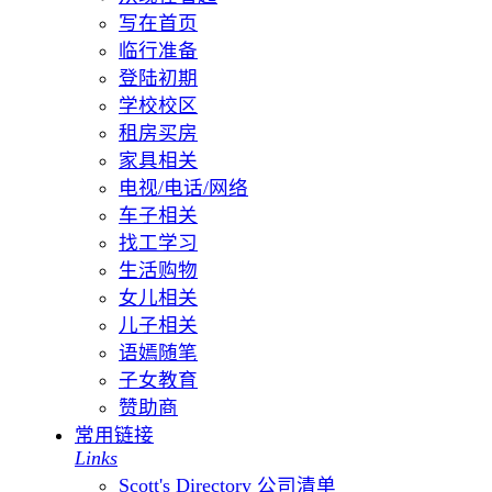
写在首页
临行准备
登陆初期
学校校区
租房买房
家具相关
电视/电话/网络
车子相关
找工学习
生活购物
女儿相关
儿子相关
语嫣随笔
子女教育
赞助商
常用链接
Links
Scott's Directory 公司清单