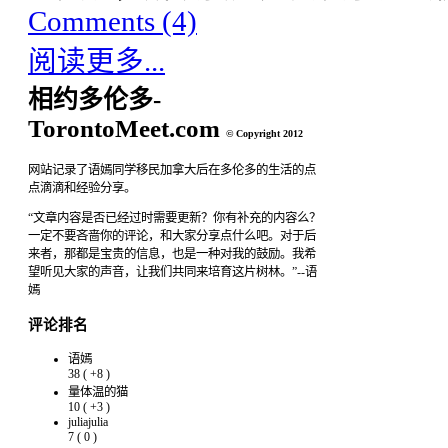
Comments (4)
阅读更多...
相约多伦多-
TorontoMeet.com
© Copyright 2012
网站记录了语嫣同学移民加拿大后在多伦多的生活的点
点滴滴和经验分享。
“文章内容是否已经过时需要更新？你有补充的内容么？
一定不要吝啬你的评论，和大家分享点什么吧。对于后
来者，那都是宝贵的信息，也是一种对我的鼓励。我希
望听见大家的声音，让我们共同来培育这片树林。”--语
嫣
评论排名
语嫣
38
(
+8
)
量体温的猫
10
(
+3
)
juliajulia
7
(
0
)