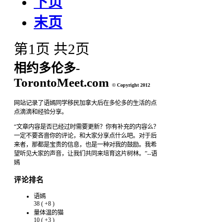
下页
末页
第1页 共2页
相约多伦多-
TorontoMeet.com
© Copyright 2012
网站记录了语嫣同学移民加拿大后在多伦多的生活的点
点滴滴和经验分享。
“文章内容是否已经过时需要更新？你有补充的内容么？
一定不要吝啬你的评论，和大家分享点什么吧。对于后
来者，那都是宝贵的信息，也是一种对我的鼓励。我希
望听见大家的声音，让我们共同来培育这片树林。”--语
嫣
评论排名
语嫣
38
(
+8
)
量体温的猫
10
(
+3
)