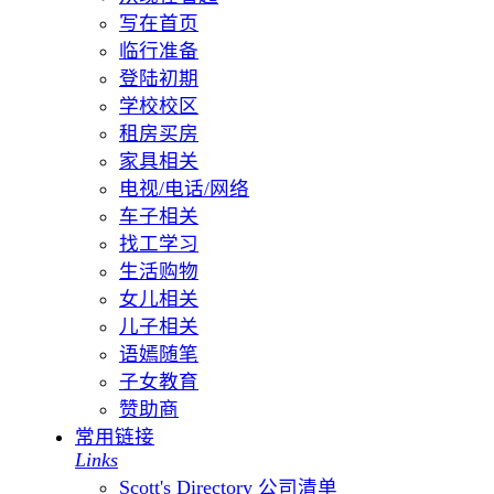
写在首页
临行准备
登陆初期
学校校区
租房买房
家具相关
电视/电话/网络
车子相关
找工学习
生活购物
女儿相关
儿子相关
语嫣随笔
子女教育
赞助商
常用链接
Links
Scott's Directory 公司清单