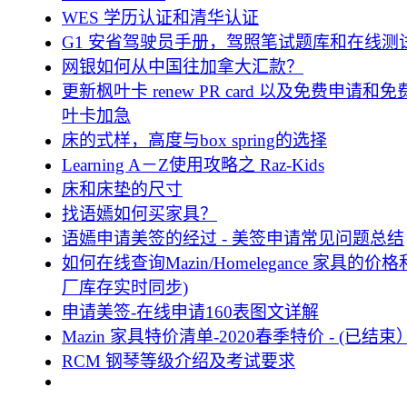
WES 学历认证和清华认证
G1 安省驾驶员手册，驾照笔试题库和在线测
网银如何从中国往加拿大汇款？
更新枫叶卡 renew PR card 以及免费申请和
叶卡加急
床的式样，高度与box spring的选择
Learning A－Z使用攻略之 Raz-Kids
床和床垫的尺寸
找语嫣如何买家具？
语嫣申请美签的经过 - 美签申请常见问题总结
如何在线查询Mazin/Homelegance 家具的
厂库存实时同步)
申请美签-在线申请160表图文详解
Mazin 家具特价清单-2020春季特价 - (已结束
RCM 钢琴等级介绍及考试要求