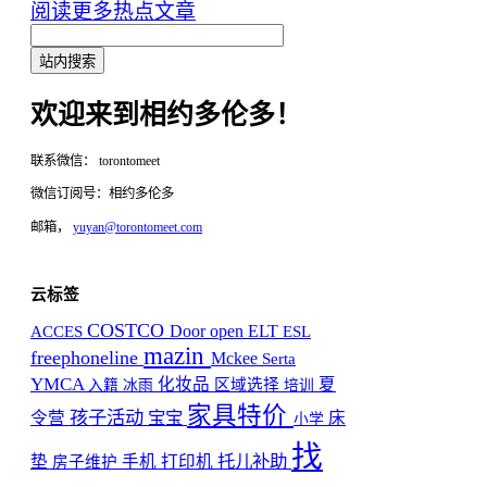
阅读更多热点文章
欢迎来到相约多伦多！
联系微信： torontomeet
微信订阅号：相约多伦多
邮箱，
yuyan@torontomeet.com
云标签
COSTCO
ELT
Door open
ACCES
ESL
mazin
freephoneline
Mckee
Serta
YMCA
化妆品
夏
区域选择
入籍
冰雨
培训
家具特价
孩子活动
宝宝
令营
床
小学
找
托儿补助
垫
手机
打印机
房子维护