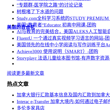
“专题群-医学院之路”的讨论记录
树根堵了下水道的问题
Study.com全科学习系统的STUDY PREMIUM
美国“教育者“Educator 初高中网课-团购
美丽的百合花
AI与教育的完美结合，美国ALEKS人工智能
FluentU 一个通过真实视频学习语言的网站-
美国领先的在线中小学阅读与写作训练平台Achie
Achieve3000 使用说明（SMART）-团购
Storyplayr 法语儿童绘本图书馆-有声数字资源
阅读更多最新文章
热点文章
加拿大银行汇款基本信息及国内汇款到加拿大
Interac e-Transfer 加拿大境内-如何通过电
多伦多家具店