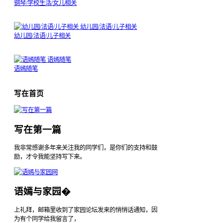
钢琴/学校生活/女儿相关
幼儿园/法语/儿子相关
幼儿园/法语/儿子相关
语嫣随笔
语嫣随笔
写在首页
写在第一篇
我非常感谢多年来关注我的同学们，是你们的支持和鼓
励，才令我能坚持写下来。
语嫣与家园�
上礼拜，邮箱里收到了家园论坛发来的悄悄话通知，因
为有个同学给我留言了，