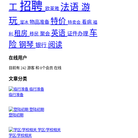
招聘
工
法语
游
欧莱雅
玩
特价
物品准备
看病
溜冰
特卖会
福
车
英语
租房
聚会
证件办理
移民
利
险
钢琴
阅读
银行
在线用户
目前有 242 游客 和 0个会员 在线
文章分类
临行准备
临行准备
登陆初期
登陆初期
学区/学校相关
学区/学校相关