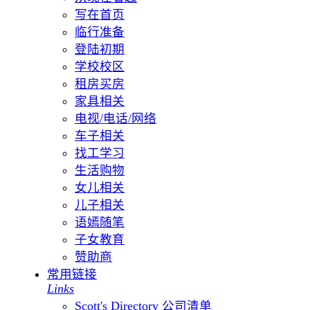
写在首页
临行准备
登陆初期
学校校区
租房买房
家具相关
电视/电话/网络
车子相关
找工学习
生活购物
女儿相关
儿子相关
语嫣随笔
子女教育
赞助商
常用链接
Links
Scott's Directory 公司清单