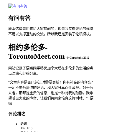
有问有答
原本这篇是用来给大家提问的，但是我觉得评论的模块
不足以支撑互动的交流，所以我还是安装了论坛模块，
相约多伦多-
TorontoMeet.com
© Copyright 2012
网站记录了语嫣同学移民加拿大后在多伦多的生活的点
点滴滴和经验分享。
“文章内容是否已经过时需要更新？你有补充的内容么？
一定不要吝啬你的评论，和大家分享点什么吧。对于后
来者，那都是宝贵的信息，也是一种对我的鼓励。我希
望听见大家的声音，让我们共同来培育这片树林。”--语
嫣
评论排名
语嫣
38
(
+8
)