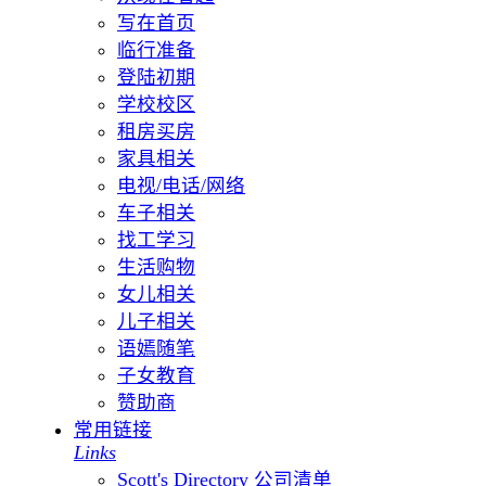
写在首页
临行准备
登陆初期
学校校区
租房买房
家具相关
电视/电话/网络
车子相关
找工学习
生活购物
女儿相关
儿子相关
语嫣随笔
子女教育
赞助商
常用链接
Links
Scott's Directory 公司清单