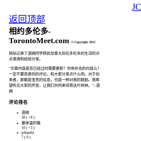
J
返回顶部
相约多伦多-
TorontoMeet.com
© Copyright 2012
网站记录了语嫣同学移民加拿大后在多伦多的生活的点
点滴滴和经验分享。
“文章内容是否已经过时需要更新？你有补充的内容么？
一定不要吝啬你的评论，和大家分享点什么吧。对于后
来者，那都是宝贵的信息，也是一种对我的鼓励。我希
望听见大家的声音，让我们共同来培育这片树林。”--语
嫣
评论排名
语嫣
38
(
+8
)
量体温的猫
10
(
+3
)
juliajulia
7
(
0
)