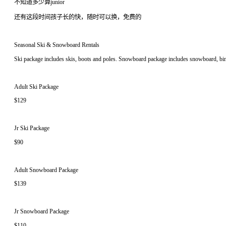
不知道多少算junior
还有这段时间孩子长的快，随时可以换，免费的
Seasonal Ski & Snowboard Rentals
Ski package includes skis, boots and poles. Snowboard package includes snowboard, bind
Adult Ski Package
$129
Jr Ski Package
$90
Adult Snowboard Package
$139
Jr Snowboard Package
$110