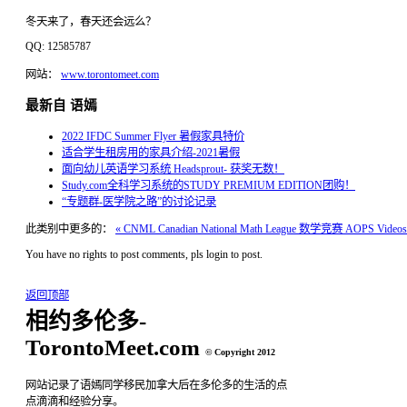
冬天来了，春天还会远么？
QQ: 12585787
网站：
www.torontomeet.com
最新自 语嫣
2022 IFDC Summer Flyer 暑假家具特价
适合学生租房用的家具介绍-2021暑假
面向幼儿英语学习系统 Headsprout- 获奖无数！
Study.com全科学习系统的STUDY PREMIUM EDITION团购！
“专题群-医学院之路”的讨论记录
此类别中更多的：
« CNML Canadian National Math League 数学竞赛
AOPS Videos
You have no rights to post comments, pls login to post.
返回顶部
相约多伦多-
TorontoMeet.com
© Copyright 2012
网站记录了语嫣同学移民加拿大后在多伦多的生活的点
点滴滴和经验分享。