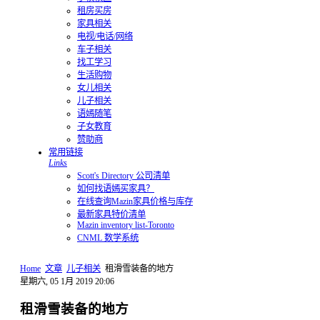
租房买房
家具相关
电视/电话/网络
车子相关
找工学习
生活购物
女儿相关
儿子相关
语嫣随笔
子女教育
赞助商
常用链接
Links
Scott's Directory 公司清单
如何找语嫣买家具？
在线查询Mazin家具价格与库存
最新家具特价清单
Mazin inventory list-Toronto
CNML 数学系统
Home
文章
儿子相关
租滑雪装备的地方
星期六, 05 1月 2019 20:06
租滑雪装备的地方