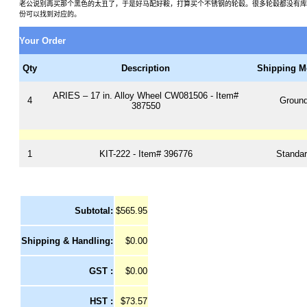
老公说别再买那个黑色的太丑了，于是好马配好鞍，打算买个不锈钢的轮毂。很多轮毂都没有库存，
份可以找到对应的。
Your Order
Qty
Description
Shipping M
ARIES – 17 in. Alloy Wheel CW081506 - Item#
4
Groun
387550
1
KIT-222 - Item# 396776
Standar
Subtotal:
$565.95
Shipping & Handling:
$0.00
GST :
$0.00
HST :
$73.57