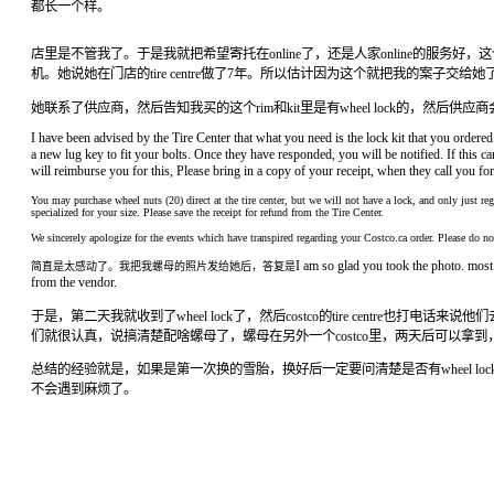
都长一个样。
店里是不管我了。于是我就把希望寄托在online了，还是人家online的服务好，这个案子转到了
机。她说她在门店的tire centre做了7年。所以估计因为这个就把我的案子交
她联系了供应商，然后告知我买的这个rim和kit里是有wheel lock的，然后供应商会重
I have been advised by the Tire Center that what you need is the lock kit that you order
a new lug key to fit your bolts. Once they have responded, you will be notified. If this 
will reimburse you for this, Please bring in a copy of your receipt, when they call you for
You may purchase wheel nuts (20) direct at the tire center, but we will not have a lock, and only just r
specialized for your size
. Please save the receipt for refund from the Tire Center.
We sincerely apologize for the events which have transpired regarding your Costco.ca order. Please do not
I am so glad you took the photo. most
简直是太感动了。我把我螺母的照片发给她后，答复是
from the vendor.
于是，第二天我就收到了wheel lock了，然后costco的tire centr
们就很认真，说搞清楚配啥螺母了，螺母在另外一个costco里，两天后可以
总结的经验就是，如果是第一次换的雪胎，换好后一定要问清楚是否有wheel 
不会遇到麻烦了。