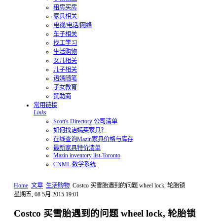
租房买房
家具相关
电视/电话/网络
车子相关
找工学习
生活购物
女儿相关
儿子相关
语嫣随笔
子女教育
赞助商
常用链接
Links
Scott's Directory 公司清单
如何找语嫣买家具？
在线查询Mazin家具价格与库存
最新家具特价清单
Mazin inventory list-Toronto
CNML 数学系统
Home
文章
生活购物
Costco 买雪胎遇到的问题 wheel lock, 轮胎锁
星期五, 08 5月 2015 19:01
Costco 买雪胎遇到的问题 wheel lock, 轮胎锁