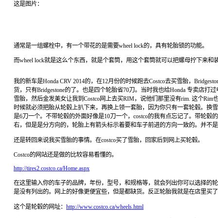
这是图片：
通常是一组螺栓中，有一个带花的是需要wheel lock的，具有轮胎锁的功能。
而wheel lock就是这么个东西，就是个套筒，用这个套筒就可以把螺母拧下来和
我的新车是
Honda CRV 2014
的，在
12
月份的时候跑去
Costco
去买雪胎，
Bridgesto
货，只有
Bridgestone
的了。也是四个轮胎省
70
刀。当时我也给
Honda
专卖店打过
雪胎，然后金发美女让我到
Costco
网上去买
RIM
，说他们那里没有
rim.
这个
Rim
时候就必须把胎从轮毂上扒下来，再换上领一套胎，因为你只有一套轮毂。换雪
是
6
刀一个。不带轮毂的外面好像是
10
刀一个，
costco
的我有点忘记了。带轮毂的
右，但是是分方向的，轮胎上有箭头标示着要和车子前进的方向一致的。并不是
还是转回来说我买雪胎的事情。在
costco
买了雪胎，回家后到网上买轮毂。
Costco
的网站还是做的比较容易看懂的。
http://tires2.costco.ca/Home.aspx
在这里输入你的车子的品牌，年份，型号，和规格等，就会列出你可以选择的轮
是没有列出的。网上的好像更便宜些，但是都缺货。反正轮胎我就是在店里买了
这个是轮毂的网址：
http://www.costco.ca/wheels.html