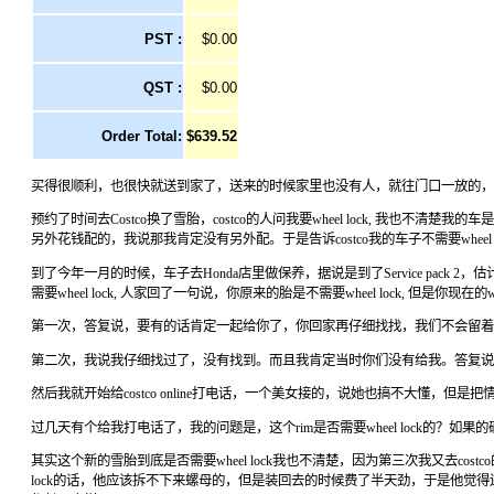
PST :
$0.00
QST :
$0.00
Order Total:
$639.52
买得很顺利，也很快就送到家了，送来的时候家里也没有人，就往门口一放的，
预约了时间去Costco换了雪胎，costco的人问我要wheel lock, 我也不清
另外花钱配的，我说那我肯定没有另外配。于是告诉costco我的车子不需要wheel 
到了今年一月的时候，车子去Honda店里做保养，据说是到了Service pack 2
需要wheel lock, 人家回了一句说，你原来的胎是不需要wheel lock, 但是你现在的
第一次，答复说，要有的话肯定一起给你了，你回家再仔细找找，我们不会留着
第二次，我说我仔细找过了，没有找到。而且我肯定当时你们没有给我。答复说，你这个rim是
然后我就开始给costco online打电话，一个美女接的，说她也搞不大懂，但
过几天有个给我打电话了，我的问题是，这个rim是否需要wheel lock的？如果
其实这个新的雪胎到底是否需要wheel lock我也不清楚，因为第三次我又去costc
lock的话，他应该拆不下来螺母的，但是装回去的时候费了半天劲，于是他觉得还是应该