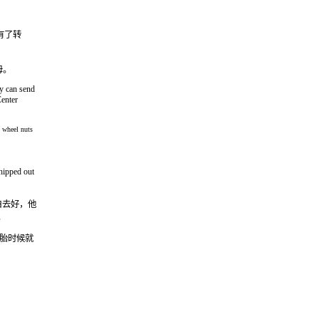
始有了转
母。
ey can send
Center
l wheel nuts
shipped out
亲自去好，他
。
季胎时候就