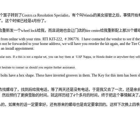
Costco.ca Resolution Specialist，有个叫Wanda的美女接管之后，事情开
给她了。这个时候已经是4月份了。
新发一个wheel lock给我，而且说她也会让门店的tire centre给我重新配上那20个螺
ed from online with your rims. RTI KIT-222, # 396776. I have contacted the vendor to see if th
can not be forwarded to your home address, we will have you reorder the kit again, and the Tire 
 an install appointment.
egular nuts. If a this is not a regular set, you can buy them at UAP Nappa, or Honda dealer or anywhere they sel
 hesitate to contact us should you require further assistance.
 bolts have a hex shape. These have inverted grooves in them. The Key for this item has been 
e也打电话来说他们去找螺母了，找到后给我电话，等了两天还是没有电话，于是我又去了一次，还是
拿到，然后预约了更换雪胎的时间，就这样历经了4个多月的时间，终于把这个事情解决了
lock的，如果有的话一定要拿好，还有原来的螺母也是肯定要拿回的。这样下次换上四