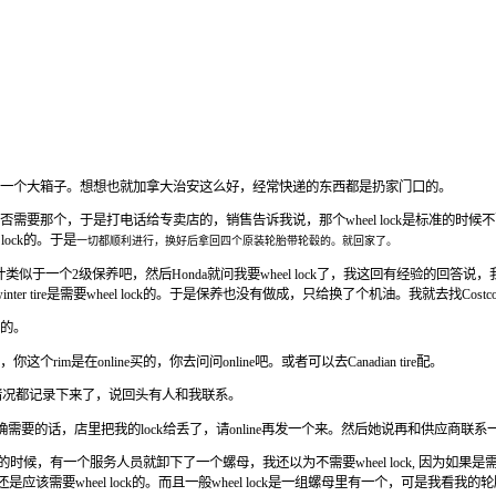
一个大箱子。想想也就加拿大治安这么好，经常快递的东西都是扔家门口的。
楚我的车是否需要那个，于是打电话给专卖店的，销售告诉我说，那个wheel lock是标准的时候
lock的。于是
一切都顺利进行，换好后拿回四个原装轮胎带轮毂的。就回家了。
，估计类似于一个2级保养吧，然后Honda就问我要wheel lock了，我这回有经验的回答说
winter tire是需要wheel lock的。于是保养也没有做成，只给换了个机油。我就去找Cost
的。
在online买的，你去问问online吧。或者可以去Canadian tire配。
是把情况都记录下来了，说回头有人和我联系。
的确需要的话，店里把我的lock给丢了，请online再发一个来。然后她说再和供应商联系
o的时候，有一个服务人员就卸下了一个螺母，我还以为不需要wheel lock, 因为如果是需要
需要wheel lock的。而且一般wheel lock是一组螺母里有一个，可是我看我的