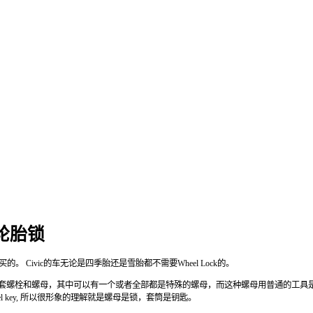
, 轮胎锁
买的。
Civic
的车无论是四季胎还是雪胎都不需要
Wheel Lock
的。
套螺栓和螺母，其中可以有一个或者全部都是特殊的螺母，而这种螺母用普通的工具
l key,
所以很形象的理解就是螺母是锁，套筒是钥匙。