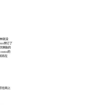
林就没
tco
预订了
次换胎的
，
costco
的
前后左
号在网上