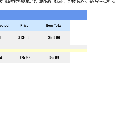
最后有库存的就只有这个了。选完轮毂后，还要配kit。 如何选轮毂和kit， 在附件的PDF里有，
ethod
Price
Item Total
d
$134.99
$539.96
d
$25.99
$25.99