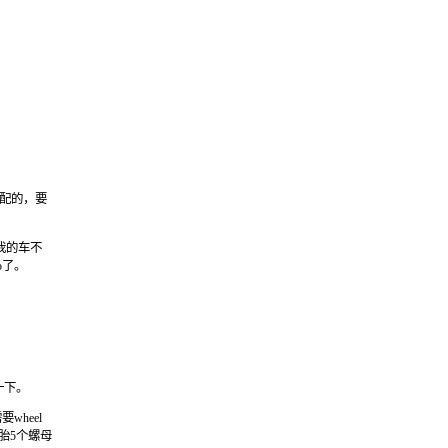
不配的，要
，我的车不
co了。
一下。
wheel
轮胎5个螺母