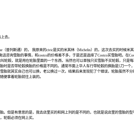
装上去。
ne
（普列斯通）的， 我原来的
civic
是买的米其林（
Michelin
）的，这次去买的时候米其
电话咨询雪胎的事情，和
costco
的价格差不多，于是还是选择了
Costco
买雪胎吧。在
Cos
也叫轮毂，就是用在轮胎里面的一个东西，当然也可以单独只买雪胎不买轮毂，只是每
胎时是否带轮毂换胎的价格是不同的。通常市面上华人车行带轮毂的换胎是
5
刀一个
雪胎就其实自己也可以换，老公换过一次，结果后来发现犯了个错误，轮胎虽然不分
随便拿着轮胎就往上装的。
胎。但是有意思的是，我去店里买的和网上列的是不同的，也就是说店里的雪胎的型
，轮毂必须在网上买。