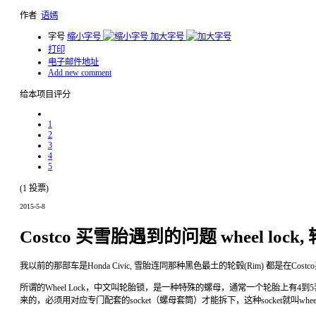
作者
语嫣
字号
缩小字号
加大字号
打印
电子邮件地址
Add new comment
给本项目评分
1
2
3
4
5
(1 投票)
2015-5-8
Costco 买雪胎遇到的问题 wheel lock
我以前的那部车是
Honda Civic,
雪胎连同那种黑色最土的轮毂
(Rim)
都是在
Costco
所谓的
Wheel Lock
，中文叫轮胎锁，是一种特殊的螺母，通常一个轮胎上有
4
到
5
来的，必须用对应专门配套的
socket
（螺母套筒）才能拆下，这种
socket
就叫
whee