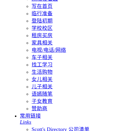
写在首页
临行准备
登陆初期
学校校区
租房买房
家具相关
电视/电话/网络
车子相关
找工学习
生活购物
女儿相关
儿子相关
语嫣随笔
子女教育
赞助商
常用链接
Links
Scott's Directory 公司清单