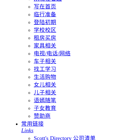
写在首页
临行准备
登陆初期
学校校区
租房买房
家具相关
电视/电话/网络
车子相关
找工学习
生活购物
女儿相关
儿子相关
语嫣随笔
子女教育
赞助商
常用链接
Links
Scott's Directory 公司清单