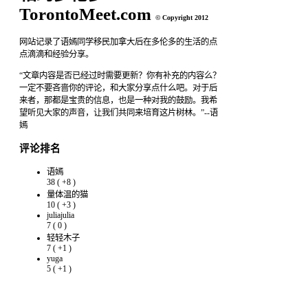
TorontoMeet.com
© Copyright 2012
网站记录了语嫣同学移民加拿大后在多伦多的生活的点
点滴滴和经验分享。
“文章内容是否已经过时需要更新？你有补充的内容么？
一定不要吝啬你的评论，和大家分享点什么吧。对于后
来者，那都是宝贵的信息，也是一种对我的鼓励。我希
望听见大家的声音，让我们共同来培育这片树林。”--语
嫣
评论排名
语嫣
38
(
+8
)
量体温的猫
10
(
+3
)
juliajulia
7
(
0
)
轻轻木子
7
(
+1
)
yuga
5
(
+1
)