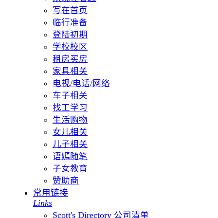
写在首页
临行准备
登陆初期
学校校区
租房买房
家具相关
电视/电话/网络
车子相关
找工学习
生活购物
女儿相关
儿子相关
语嫣随笔
子女教育
赞助商
常用链接
Links
Scott's Directory 公司清单