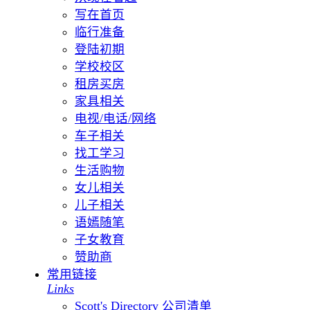
写在首页
临行准备
登陆初期
学校校区
租房买房
家具相关
电视/电话/网络
车子相关
找工学习
生活购物
女儿相关
儿子相关
语嫣随笔
子女教育
赞助商
常用链接
Links
Scott's Directory 公司清单