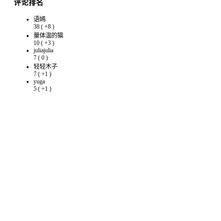
评论排名
语嫣
38
(
+8
)
量体温的猫
10
(
+3
)
juliajulia
7
(
0
)
轻轻木子
7
(
+1
)
yuga
5
(
+1
)