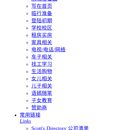
写在首页
临行准备
登陆初期
学校校区
租房买房
家具相关
电视/电话/网络
车子相关
找工学习
生活购物
女儿相关
儿子相关
语嫣随笔
子女教育
赞助商
常用链接
Links
Scott's Directory 公司清单