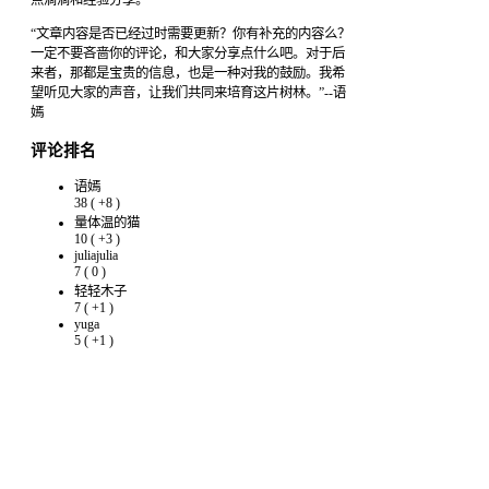
点滴滴和经验分享。
“文章内容是否已经过时需要更新？你有补充的内容么？
一定不要吝啬你的评论，和大家分享点什么吧。对于后
来者，那都是宝贵的信息，也是一种对我的鼓励。我希
望听见大家的声音，让我们共同来培育这片树林。”--语
嫣
评论排名
语嫣
38
(
+8
)
量体温的猫
10
(
+3
)
juliajulia
7
(
0
)
轻轻木子
7
(
+1
)
yuga
5
(
+1
)