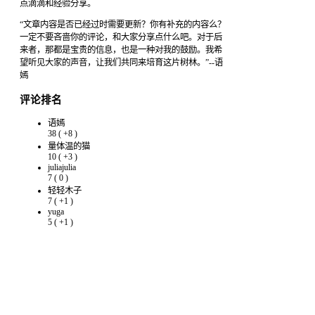
点滴滴和经验分享。
“文章内容是否已经过时需要更新？你有补充的内容么？
一定不要吝啬你的评论，和大家分享点什么吧。对于后
来者，那都是宝贵的信息，也是一种对我的鼓励。我希
望听见大家的声音，让我们共同来培育这片树林。”--语
嫣
评论排名
语嫣
38
(
+8
)
量体温的猫
10
(
+3
)
juliajulia
7
(
0
)
轻轻木子
7
(
+1
)
yuga
5
(
+1
)