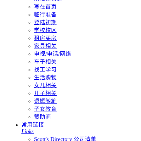
写在首页
临行准备
登陆初期
学校校区
租房买房
家具相关
电视/电话/网络
车子相关
找工学习
生活购物
女儿相关
儿子相关
语嫣随笔
子女教育
赞助商
常用链接
Links
Scott's Directory 公司清单